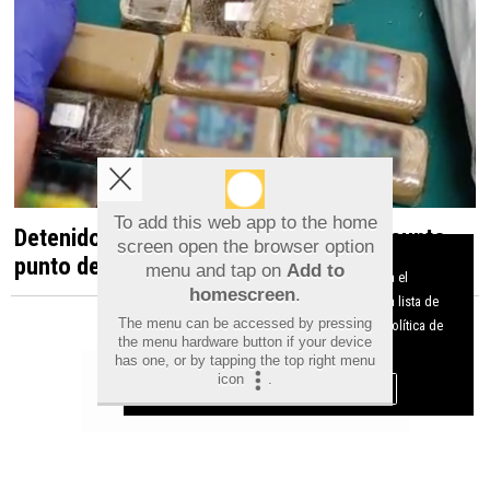
To add this web app to the home
Detenido en Albatera por dirigir un presunto
screen open the browser option
Aviso sobre el Uso de cookies:
punto de venta de droga desde una vivienda
menu and tap on
Add to
Utilizamos cookies nuestras y de terceros para el
homescreen
.
funcionamiento del digital. Puedes consultar la lista de
The menu can be accessed by pressing
cookies y como desconectarlas.
Ver nuestra Política de
the menu hardware button if your device
Privacidad y Cookies
has one, or by tapping the top right menu
icon
.
Aceptar Cookies
Personalizar