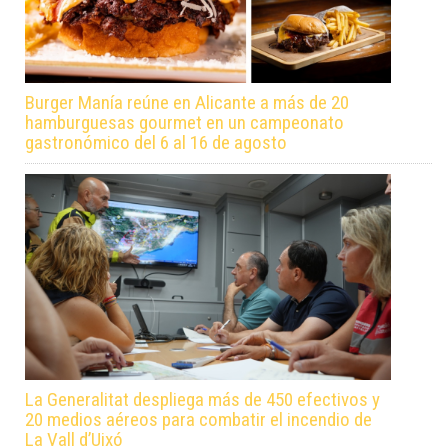
Burger Manía reúne en Alicante a más de 20
hamburguesas gourmet en un campeonato
gastronómico del 6 al 16 de agosto
La Generalitat despliega más de 450 efectivos y
20 medios aéreos para combatir el incendio de
La Vall d’Uixó