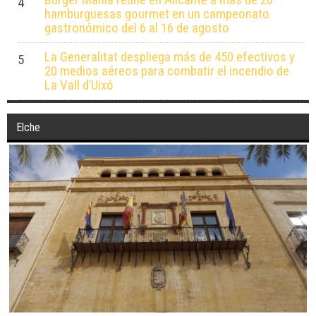
4
hamburguesas gourmet en un campeonato
gastronómico del 6 al 16 de agosto
La Generalitat despliega más de 450 efectivos y
5
20 medios aéreos para combatir el incendio de
La Vall d’Uixó
Elche