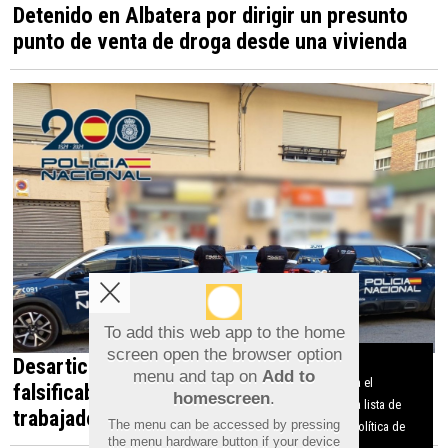
Detenido en Albatera por dirigir un presunto
punto de venta de droga desde una vivienda
To add this web app to the home
screen open the browser option
Desarticulada en Orihuela una red que
Aviso sobre el Uso de cookies:
menu and tap on
Add to
Utilizamos cookies nuestras y de terceros para el
falsificaba documentos para contratar
homescreen
.
funcionamiento del digital. Puedes consultar la lista de
trabajadores irregulares
The menu can be accessed by pressing
cookies y como desconectarlas.
Ver nuestra Política de
the menu hardware button if your device