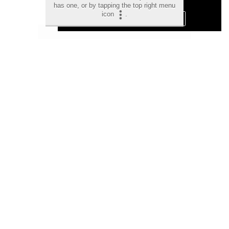
Privacidad y Cookies
has one, or by tapping the top right menu
icon
.
Aceptar Cookies
Personalizar