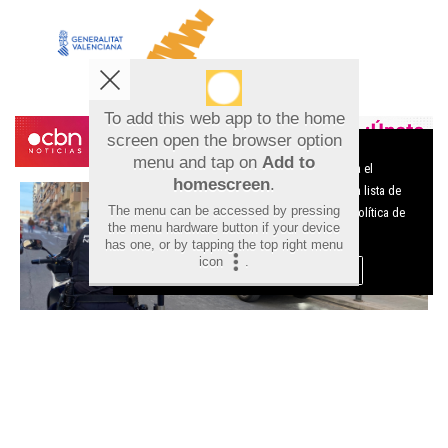
To add this web app to the home
screen open the browser option
Aviso sobre el Uso de cookies:
menu and tap on
Add to
Utilizamos cookies nuestras y de terceros para el
homescreen
.
funcionamiento del digital. Puedes consultar la lista de
The menu can be accessed by pressing
cookies y como desconectarlas.
Ver nuestra Política de
the menu hardware button if your device
Privacidad y Cookies
has one, or by tapping the top right menu
icon
.
Aceptar Cookies
Personalizar
Detenido en Alicante un fugitivo