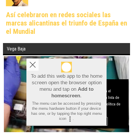
Así celebraron en redes sociales las
marcas alicantinas el triunfo de España en
el Mundial
Vega Baja
To add this web app to the home
screen open the browser option
Aviso sobre el Uso de cookies:
menu and tap on
Add to
Utilizamos cookies nuestras y de terceros para el
homescreen
.
funcionamiento del digital. Puedes consultar la lista de
The menu can be accessed by pressing
cookies y como desconectarlas.
Ver nuestra Política de
the menu hardware button if your device
Privacidad y Cookies
has one, or by tapping the top right menu
icon
.
Aceptar Cookies
Personalizar