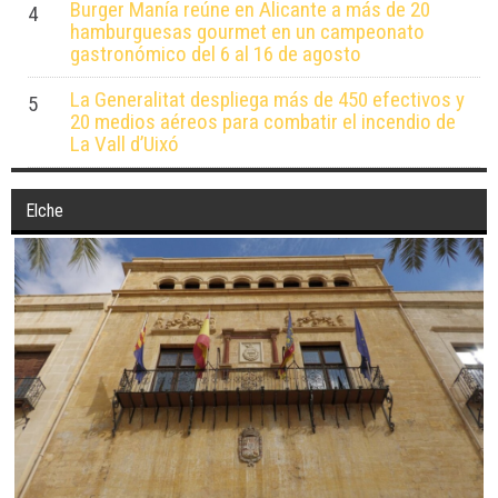
Burger Manía reúne en Alicante a más de 20
4
hamburguesas gourmet en un campeonato
gastronómico del 6 al 16 de agosto
La Generalitat despliega más de 450 efectivos y
5
20 medios aéreos para combatir el incendio de
La Vall d’Uixó
Elche