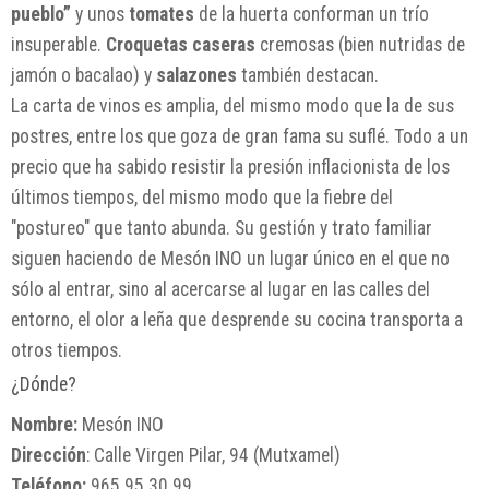
pueblo”
y unos
tomates
de la huerta conforman un trío
insuperable.
Croquetas caseras
cremosas (bien nutridas de
jamón o bacalao) y
salazones
también destacan.
La carta de vinos es amplia, del mismo modo que la de sus
postres, entre los que goza de gran fama su suflé. Todo a un
precio que ha sabido resistir la presión inflacionista de los
últimos tiempos, del mismo modo que la fiebre del
"postureo" que tanto abunda. Su gestión y trato familiar
siguen haciendo de Mesón INO un lugar único en el que no
sólo al entrar, sino al acercarse al lugar en las calles del
entorno, el olor a leña que desprende su cocina transporta a
otros tiempos.
¿Dónde?
Nombre:
Mesón INO
Dirección
: Calle Virgen Pilar, 94 (Mutxamel)
Teléfono:
965 95 30 99