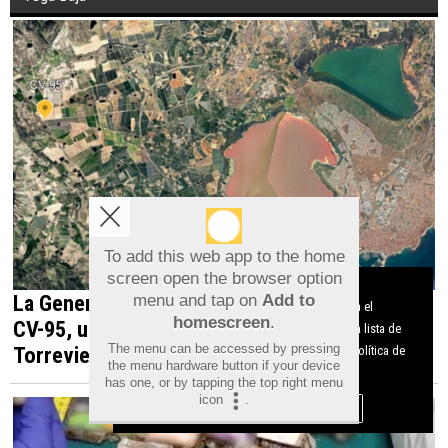
Vega Baja
To add this web app to the home
screen open the browser option
Aviso sobre el Uso de cookies:
menu and tap on
Add to
Utilizamos cookies nuestras y de terceros para el
homescreen
.
funcionamiento del digital. Puedes consultar la lista de
La Generalitat impulsa el desdoblamiento de la
The menu can be accessed by pressing
cookies y como desconectarlas.
Ver nuestra Política de
CV-95, una infraestructura estratégica para
the menu hardware button if your device
Privacidad y Cookies
has one, or by tapping the top right menu
Torrevieja y la Vega Baja
icon
.
Aceptar Cookies
Personalizar