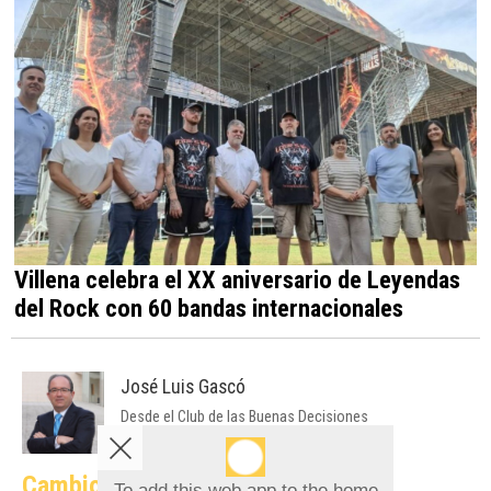
Villena celebra el XX aniversario de Leyendas
del Rock con 60 bandas internacionales
José Luis Gascó
Desde el Club de las Buenas Decisiones
Cambio climático y ciudades
To add this web app to the home