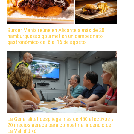
Burger Manía reúne en Alicante a más de 20
hamburguesas gourmet en un campeonato
gastronómico del 6 al 16 de agosto
La Generalitat despliega más de 450 efectivos y
20 medios aéreos para combatir el incendio de
La Vall d’Uixó