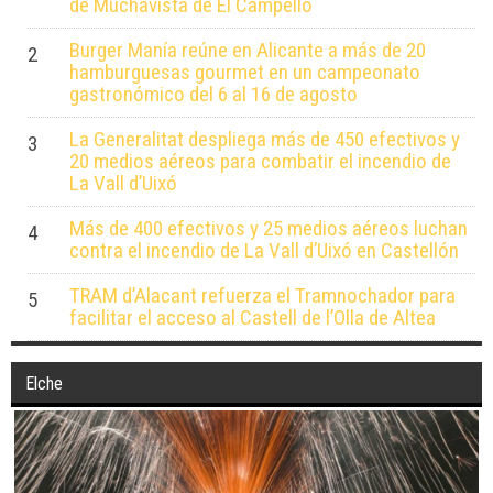
de Muchavista de El Campello
Burger Manía reúne en Alicante a más de 20
2
hamburguesas gourmet en un campeonato
gastronómico del 6 al 16 de agosto
La Generalitat despliega más de 450 efectivos y
3
20 medios aéreos para combatir el incendio de
La Vall d’Uixó
Más de 400 efectivos y 25 medios aéreos luchan
4
contra el incendio de La Vall d’Uixó en Castellón
TRAM d’Alacant refuerza el Tramnochador para
5
facilitar el acceso al Castell de l’Olla de Altea
Elche