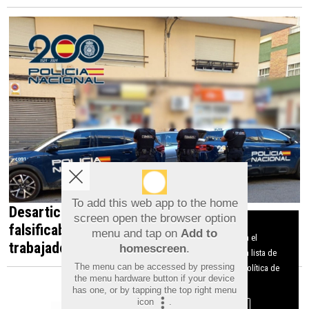
To add this web app to the home
Desarticulada en Orihuela una red que
screen open the browser option
Aviso sobre el Uso de cookies:
falsificaba documentos para contratar
menu and tap on
Add to
Utilizamos cookies nuestras y de terceros para el
trabajadores irregulares
homescreen
.
funcionamiento del digital. Puedes consultar la lista de
The menu can be accessed by pressing
cookies y como desconectarlas.
Ver nuestra Política de
the menu hardware button if your device
Privacidad y Cookies
has one, or by tapping the top right menu
icon
.
Aceptar Cookies
Personalizar