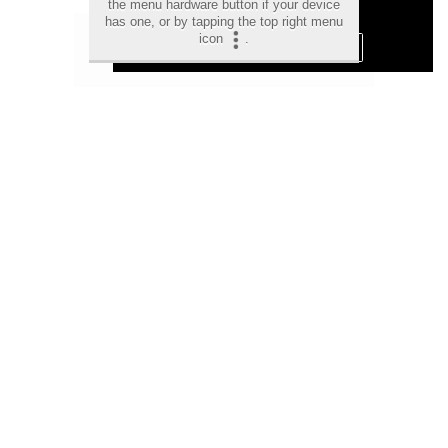
the menu hardware button if your device
Privacidad y Cookies
has one, or by tapping the top right menu
icon
.
Aceptar Cookies
Personalizar