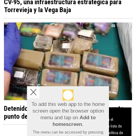
CV-95, una infraestructura estratégica para
Torrevieja y la Vega Baja
To add this web app to the home
Detenido en Albatera por dirigir un presunto
screen open the browser option
Aviso sobre el Uso de cookies:
punto de venta de droga desde una vivienda
menu and tap on
Add to
Utilizamos cookies nuestras y de terceros para el
homescreen
.
funcionamiento del digital. Puedes consultar la lista de
The menu can be accessed by pressing
cookies y como desconectarlas.
Ver nuestra Política de