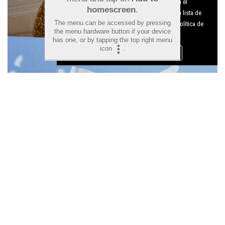
Utilizamos cookies nuestras y de terceros para el
homescreen
.
funcionamiento del digital. Puedes consultar la lista de
The menu can be accessed by pressing
cookies y como desconectarlas.
Ver nuestra Política de
the menu hardware button if your device
Privacidad y Cookies
has one, or by tapping the top right menu
icon
.
Aceptar Cookies
Personalizar