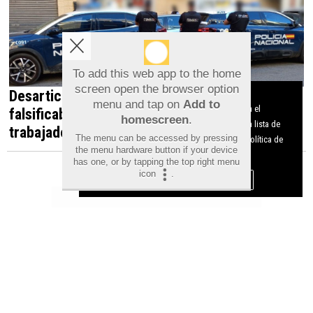
To add this web app to the home
screen open the browser option
Desarticulada en Orihuela una red que
Aviso sobre el Uso de cookies:
menu and tap on
Add to
Utilizamos cookies nuestras y de terceros para el
falsificaba documentos para contratar
homescreen
.
funcionamiento del digital. Puedes consultar la lista de
trabajadores irregulares
The menu can be accessed by pressing
cookies y como desconectarlas.
Ver nuestra Política de
the menu hardware button if your device
Privacidad y Cookies
has one, or by tapping the top right menu
icon
.
Aceptar Cookies
Personalizar