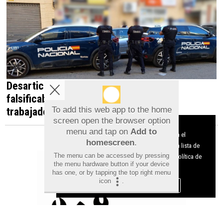
Desarticulada en Orihuela una red que
falsificaba documentos para contratar
trabajadores irregulares
To add this web app to the home
screen open the browser option
Aviso sobre el Uso de cookies:
menu and tap on
Add to
Utilizamos cookies nuestras y de terceros para el
homescreen
.
funcionamiento del digital. Puedes consultar la lista de
The menu can be accessed by pressing
cookies y como desconectarlas.
Ver nuestra Política de
the menu hardware button if your device
Privacidad y Cookies
has one, or by tapping the top right menu
icon
.
Aceptar Cookies
Personalizar