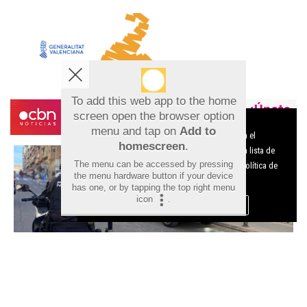
To add this web app to the home
screen open the browser option
Aviso sobre el Uso de cookies:
menu and tap on
Add to
Utilizamos cookies nuestras y de terceros para el
homescreen
.
funcionamiento del digital. Puedes consultar la lista de
The menu can be accessed by pressing
cookies y como desconectarlas.
Ver nuestra Política de
the menu hardware button if your device
Privacidad y Cookies
has one, or by tapping the top right menu
icon
.
Aceptar Cookies
Personalizar