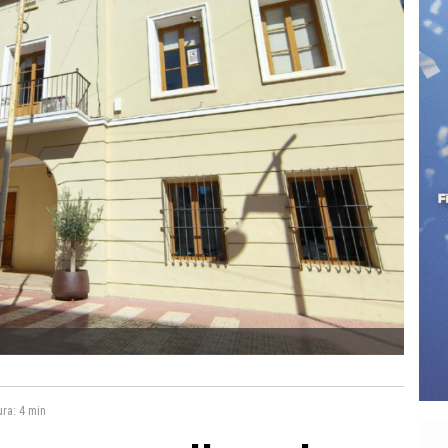
ura:
4 min