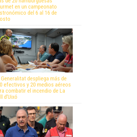
s de 20 hamburguesas
urmet en un campeonato
stronómico del 6 al 16 de
osto
 Generalitat despliega más de
0 efectivos y 20 medios aéreos
ra combatir el incendio de La
ll d’Uixó