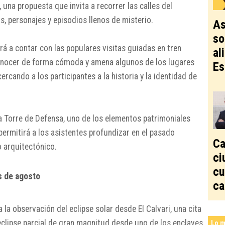
, una propuesta que invita a recorrer las calles del
s, personajes y episodios llenos de misterio.
As
so
á a contar con las populares visitas guiadas en tren
al
 conocer de forma cómoda y amena algunos de los lugares
Es
ercando a los participantes a la historia y la identidad de
la Torre de Defensa, uno de los elementos patrimoniales
ermitirá a los asistentes profundizar en el pasado
Ca
o arquitectónico.
ci
cu
es de agosto
ca
 la observación del eclipse solar desde El Calvari, una cita
eclipse parcial de gran magnitud desde uno de los enclaves
Lo m