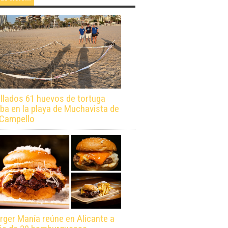
llados 61 huevos de tortuga
ba en la playa de Muchavista de
 Campello
rger Manía reúne en Alicante a