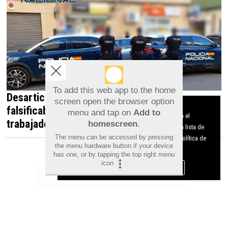
To add this web app to the home
Desarticulada en Orihuela una red que
screen open the browser option
Aviso sobre el Uso de cookies:
falsificaba documentos para contratar
menu and tap on
Add to
Utilizamos cookies nuestras y de terceros para el
trabajadores irregulares
homescreen
.
funcionamiento del digital. Puedes consultar la lista de
The menu can be accessed by pressing
cookies y como desconectarlas.
Ver nuestra Política de
the menu hardware button if your device
Privacidad y Cookies
has one, or by tapping the top right menu
icon
.
Aceptar Cookies
Personalizar