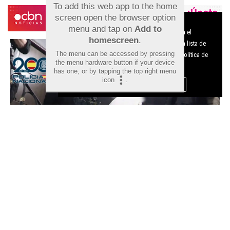
To add this web app to the home
screen open the browser option
Aviso sobre el Uso de cookies:
menu and tap on
Add to
Utilizamos cookies nuestras y de terceros para el
homescreen
.
funcionamiento del digital. Puedes consultar la lista de
The menu can be accessed by pressing
cookies y como desconectarlas.
Ver nuestra Política de
the menu hardware button if your device
Privacidad y Cookies
has one, or by tapping the top right menu
icon
.
Aceptar Cookies
Personalizar
Desarticulada una de las
mayores redes de tráfico de