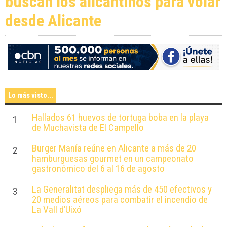
buscan los alicantinos para volar
Alicante llena de música el
desde Alicante
verano con 21 conciertos
gratuitos
Lo más visto...
Hallados 61 huevos de tortuga boba en la playa
1
de Muchavista de El Campello
Burger Manía reúne en Alicante a más de 20
2
hamburguesas gourmet en un campeonato
gastronómico del 6 al 16 de agosto
La Generalitat despliega más de 450 efectivos y
3
20 medios aéreos para combatir el incendio de
La Vall d’Uixó