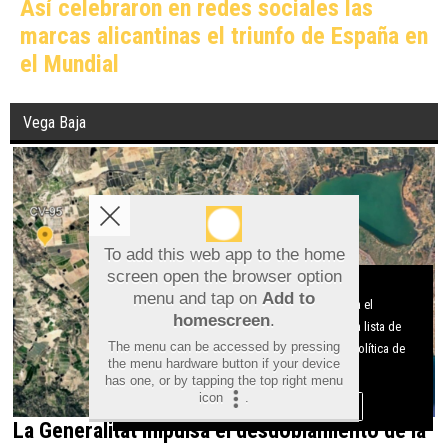
Así celebraron en redes sociales las
marcas alicantinas el triunfo de España en
el Mundial
Vega Baja
To add this web app to the home
screen open the browser option
Aviso sobre el Uso de cookies:
menu and tap on
Add to
Utilizamos cookies nuestras y de terceros para el
homescreen
.
funcionamiento del digital. Puedes consultar la lista de
The menu can be accessed by pressing
cookies y como desconectarlas.
Ver nuestra Política de
the menu hardware button if your device
Privacidad y Cookies
has one, or by tapping the top right menu
icon
.
Aceptar Cookies
Personalizar
La Generalitat impulsa el desdoblamiento de la