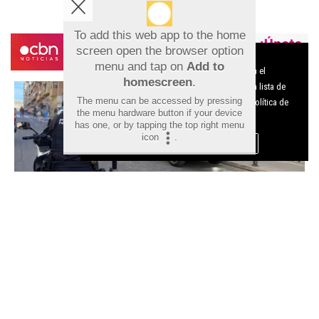
To add this web app to the home
screen open the browser option
Aviso sobre el Uso de cookies:
menu and tap on
Add to
Utilizamos cookies nuestras y de terceros para el
homescreen
.
funcionamiento del digital. Puedes consultar la lista de
The menu can be accessed by pressing
cookies y como desconectarlas.
Ver nuestra Política de
the menu hardware button if your device
Privacidad y Cookies
has one, or by tapping the top right menu
icon
.
Aceptar Cookies
Personalizar
Detenido en Alicante un fugitivo
reclamado por Lituania por