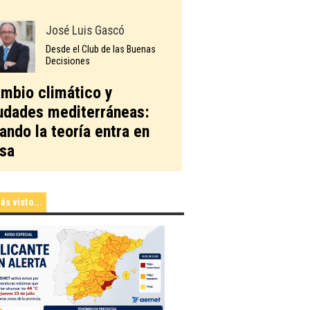
José Luis Gascó
Desde el Club de las Buenas
Decisiones
mbio climático y
udades mediterráneas:
ando la teoría entra en
sa
ás visto...