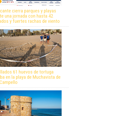
icante cierra parques y playas
te una jornada con hasta 42
ados y fuertes rachas de viento
llados 61 huevos de tortuga
ba en la playa de Muchavista de
 Campello