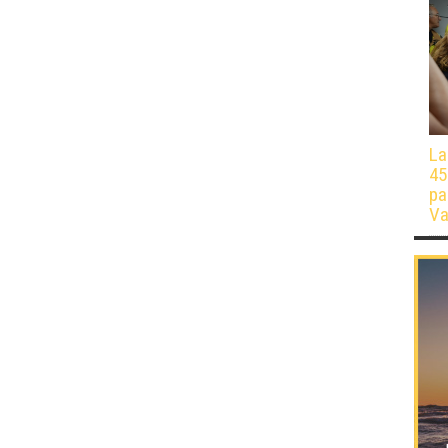
La
45
pa
Va