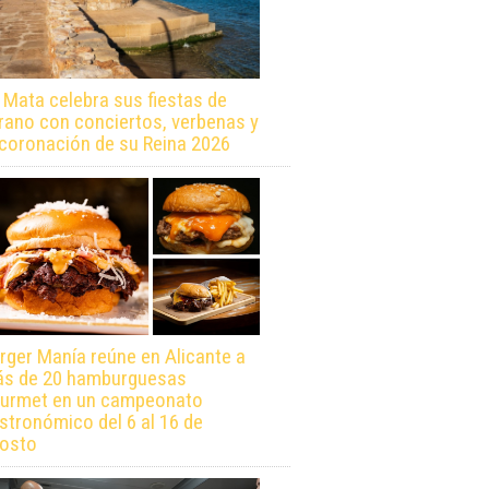
 Mata celebra sus fiestas de
rano con conciertos, verbenas y
 coronación de su Reina 2026
rger Manía reúne en Alicante a
s de 20 hamburguesas
urmet en un campeonato
stronómico del 6 al 16 de
osto