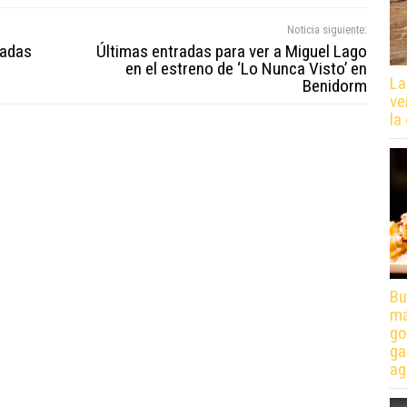
Noticia siguiente:
radas
Últimas entradas para ver a Miguel Lago
en el estreno de ‘Lo Nunca Visto’ en
La
Benidorm
ve
la
Bu
má
go
ga
ag