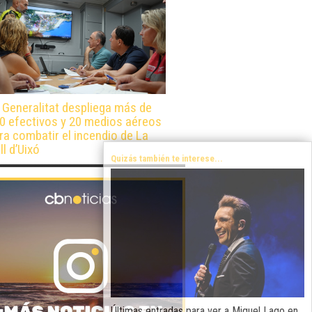
 Generalitat despliega más de
0 efectivos y 20 medios aéreos
ra combatir el incendio de La
ll d’Uixó
Quizás también te interese...
Últimas entradas para ver a Miguel Lago en