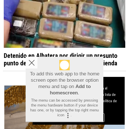
Detenido en Albatera por dirigir un presunto
punto de venta de droga desde una vivienda
To add this web app to the home
screen open the browser option
Aviso sobre el Uso de cookies:
menu and tap on
Add to
Utilizamos cookies nuestras y de terceros para el
homescreen
.
funcionamiento del digital. Puedes consultar la lista de
The menu can be accessed by pressing
cookies y como desconectarlas.
Ver nuestra Política de
the menu hardware button if your device
Privacidad y Cookies
has one, or by tapping the top right menu
icon
.
Aceptar Cookies
Personalizar