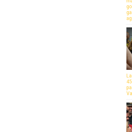
má
go
ga
ag
La
45
pa
Va