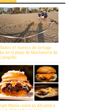
llados 61 huevos de tortuga
ba en la playa de Muchavista de
 Campello
rger Manía reúne en Alicante a