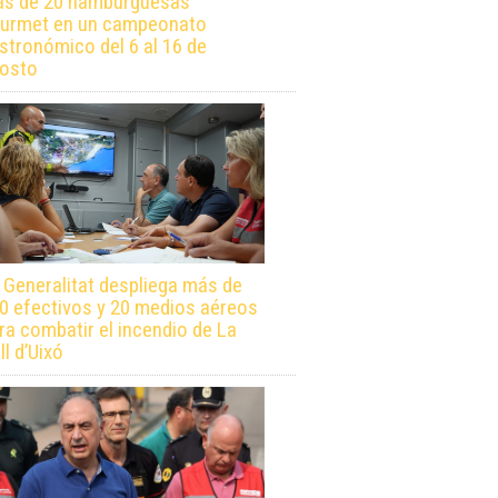
s de 20 hamburguesas
urmet en un campeonato
stronómico del 6 al 16 de
osto
 Generalitat despliega más de
0 efectivos y 20 medios aéreos
ra combatir el incendio de La
ll d’Uixó