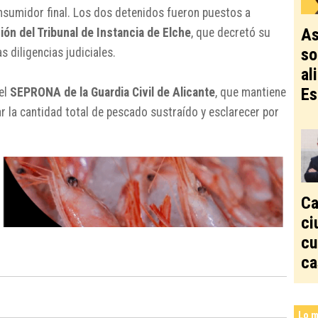
onsumidor final. Los dos detenidos fueron puestos a
As
ón del Tribunal de Instancia de Elche
, que decretó su
so
as diligencias judiciales.
al
Es
el
SEPRONA de la Guardia Civil de Alicante
, que mantiene
ar la cantidad total de pescado sustraído y esclarecer por
Ca
ci
cu
ca
Lo m