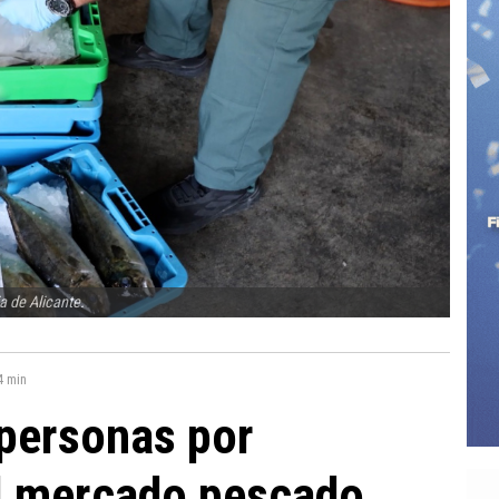
a de Alicante.
4 min
personas por
el mercado pescado