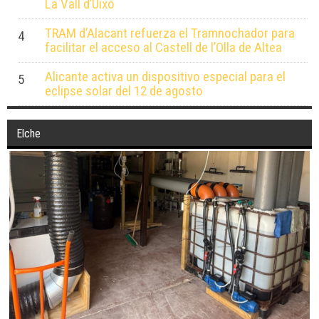
La Vall d’Uixó
TRAM d’Alacant refuerza el Tramnochador para
4
facilitar el acceso al Castell de l’Olla de Altea
Alicante activa un dispositivo especial para el
5
eclipse solar del 12 de agosto
Elche