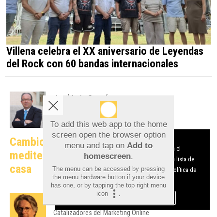
Villena celebra el XX aniversario de Leyendas
del Rock con 60 bandas internacionales
José Luis Gascó
Desde el Club de las Buenas Decisiones
To add this web app to the home
screen open the browser option
Aviso sobre el Uso de cookies:
Cambio climático y ciudades
menu and tap on
Add to
Utilizamos cookies nuestras y de terceros para el
mediterráneas: cuando la teoría entra en
homescreen
.
funcionamiento del digital. Puedes consultar la lista de
casa
The menu can be accessed by pressing
cookies y como desconectarlas.
Ver nuestra Política de
the menu hardware button if your device
Privacidad y Cookies
has one, or by tapping the top right menu
icon
.
Aceptar Cookies
Personalizar
Javier Gosende
Catalizadores del Marketing Online