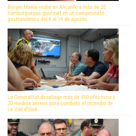
Burger Manía reúne en Alicante a más de 20
hamburguesas gourmet en un campeonato
gastronómico del 6 al 16 de agosto
La Generalitat despliega más de 450 efectivos y
20 medios aéreos para combatir el incendio de
La Vall d’Uixó