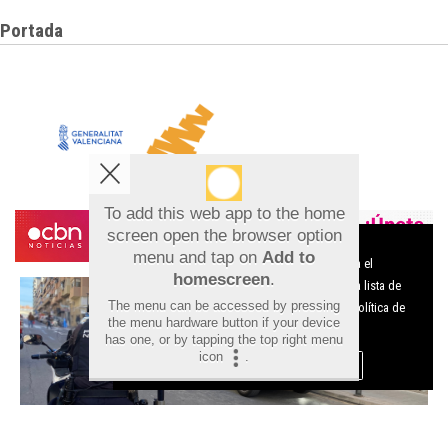
Portada
To add this web app to the home
screen open the browser option
Aviso sobre el Uso de cookies:
menu and tap on
Add to
Utilizamos cookies nuestras y de terceros para el
homescreen
.
funcionamiento del digital. Puedes consultar la lista de
The menu can be accessed by pressing
cookies y como desconectarlas.
Ver nuestra Política de
the menu hardware button if your device
Privacidad y Cookies
has one, or by tapping the top right menu
icon
.
Aceptar Cookies
Personalizar