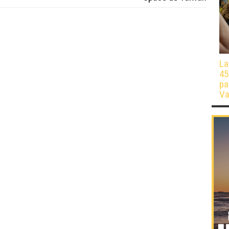
La
45
pa
Va