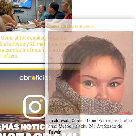
Quizás también te interese...
 Generalitat despliega más de
0 efectivos y 20 medios aéreos
ra combatir el incendio de La
ll d’Uixó
La alcoyana Cristina Francés expone su obra
en el Museo Hsinchu 241 Art Space de
Taiwán