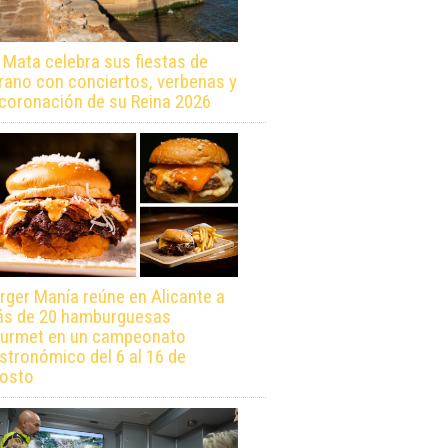
 Mata celebra sus fiestas de
rano con conciertos, verbenas y
 coronación de su Reina 2026
rger Manía reúne en Alicante a
s de 20 hamburguesas
urmet en un campeonato
stronómico del 6 al 16 de
osto