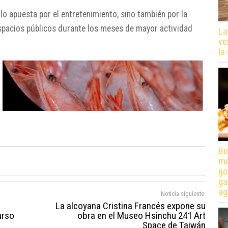
o apuesta por el entretenimiento, sino también por la
espacios públicos durante los meses de mayor actividad
La
ve
la
Bu
má
go
ga
ag
Noticia siguiente:
La alcoyana Cristina Francés expone su
urso
obra en el Museo Hsinchu 241 Art
Space de Taiwán