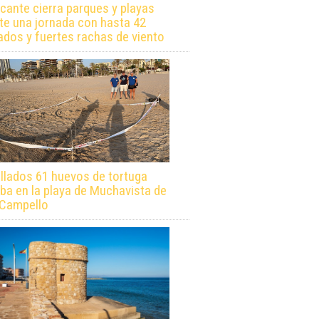
icante cierra parques y playas
te una jornada con hasta 42
ados y fuertes rachas de viento
llados 61 huevos de tortuga
ba en la playa de Muchavista de
 Campello