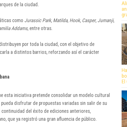
Al
parques de la ciudad.
an
gr
máticas como
Jurassic Park
,
Matilda
,
Hook
,
Casper
,
Jumanji
,
amilia Addams
, entre otras.
istribuyen por toda la ciudad, con el objetivo de
carla a distintos barrios, reforzando así el carácter
Ha
bo
rbana
El
e esta iniciativa pretende consolidar un modelo cultural
a pueda disfrutar de propuestas variadas sin salir de su
continuidad del éxito de ediciones anteriores,
no, que ya registró una gran afluencia de público.