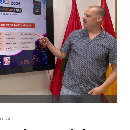
ura:
4 min