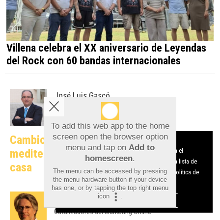
Villena celebra el XX aniversario de Leyendas
del Rock con 60 bandas internacionales
José Luis Gascó
Desde el Club de las Buenas Decisiones
To add this web app to the home
screen open the browser option
Cambio climático y ciudades
Aviso sobre el Uso de cookies:
menu and tap on
Add to
mediterráneas: cuando la teoría entra en
Utilizamos cookies nuestras y de terceros para el
homescreen
.
funcionamiento del digital. Puedes consultar la lista de
casa
The menu can be accessed by pressing
cookies y como desconectarlas.
Ver nuestra Política de
the menu hardware button if your device
Privacidad y Cookies
has one, or by tapping the top right menu
icon
.
Javier Gosende
Aceptar Cookies
Personalizar
Catalizadores del Marketing Online