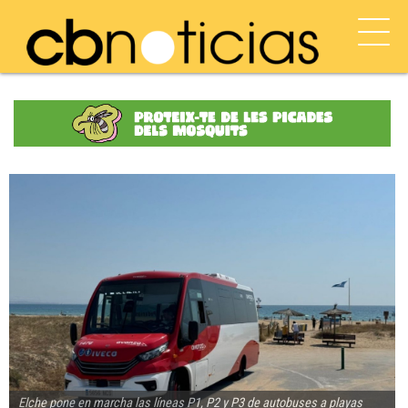
Elche pone en marcha las líneas P1, P2 y P3 de autobuses a playas