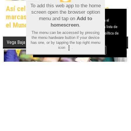
To add this web app to the home
Así celebraron en redes sociales las
screen open the browser option
Aviso sobre el Uso de cookies:
marcas alicantinas el triunfo de España en
menu and tap on
Add to
Utilizamos cookies nuestras y de terceros para el
el Mundial
homescreen
.
funcionamiento del digital. Puedes consultar la lista de
The menu can be accessed by pressing
cookies y como desconectarlas.
Ver nuestra Política de
the menu hardware button if your device
Privacidad y Cookies
Vega Baja
has one, or by tapping the top right menu
icon
.
Aceptar Cookies
Personalizar