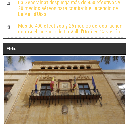
La Generalitat despliega más de 450 efectivos y
4
20 medios aéreos para combatir el incendio de
La Vall d’Uixó
Más de 400 efectivos y 25 medios aéreos luchan
5
contra el incendio de La Vall d’Uixó en Castellón
Elche