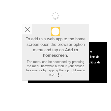
To add this web app to the home
screen open the browser option
Desarticulada en Orihuela una red que
Aviso sobre el Uso de cookies:
menu and tap on
Add to
Utilizamos cookies nuestras y de terceros para el
falsificaba documentos para contratar
homescreen
.
funcionamiento del digital. Puedes consultar la lista de
trabajadores irregulares
The menu can be accessed by pressing
cookies y como desconectarlas.
Ver nuestra Política de
the menu hardware button if your device
Privacidad y Cookies
has one, or by tapping the top right menu
icon
.
Aceptar Cookies
Personalizar