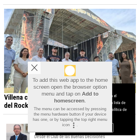
To add this web app to the home
screen open the browser option
Aviso sobre el Uso de cookies:
menu and tap on
Add to
Utilizamos cookies nuestras y de terceros para el
Villena celebra el XX aniversario de Leyendas
homescreen
.
funcionamiento del digital. Puedes consultar la lista de
del Rock con 60 bandas internacionales
The menu can be accessed by pressing
cookies y como desconectarlas.
Ver nuestra Política de
the menu hardware button if your device
Privacidad y Cookies
has one, or by tapping the top right menu
icon
.
Aceptar Cookies
Personalizar
José Luis Gascó
Desde el Club de las Buenas Decisiones