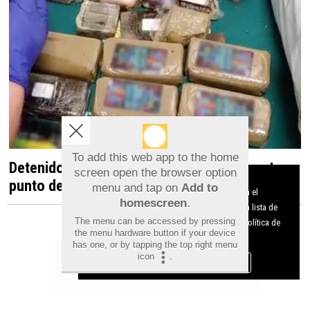
To add this web app to the home
Detenido en Albatera por dirigir un presunto
screen open the browser option
Aviso sobre el Uso de cookies:
punto de venta de droga desde una vivienda
menu and tap on
Add to
Utilizamos cookies nuestras y de terceros para el
homescreen
.
funcionamiento del digital. Puedes consultar la lista de
The menu can be accessed by pressing
cookies y como desconectarlas.
Ver nuestra Política de
the menu hardware button if your device
Privacidad y Cookies
has one, or by tapping the top right menu
icon
.
Aceptar Cookies
Personalizar