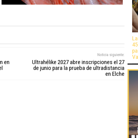
La
45
pa
Noticia siguiente:
Va
an en
Ultrahélike 2027 abre inscripciones el 27
el
de junio para la prueba de ultradistancia
en Elche