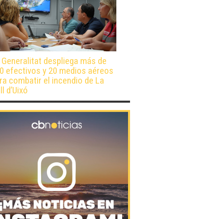
 Generalitat despliega más de
0 efectivos y 20 medios aéreos
ra combatir el incendio de La
ll d’Uixó