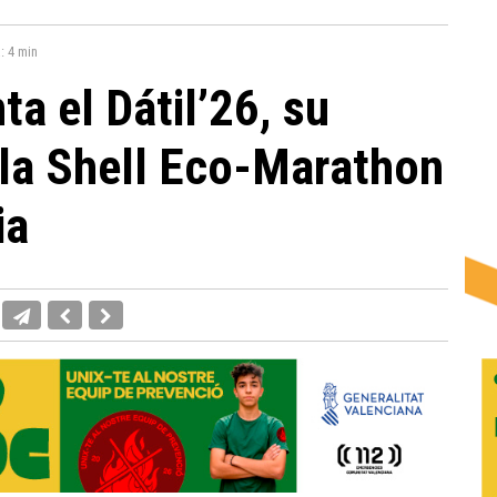
a:
4 min
a el Dátil’26, su
 la Shell Eco-Marathon
ia