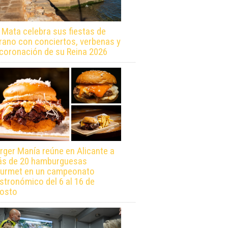
 Mata celebra sus fiestas de
rano con conciertos, verbenas y
 coronación de su Reina 2026
rger Manía reúne en Alicante a
s de 20 hamburguesas
urmet en un campeonato
stronómico del 6 al 16 de
osto