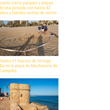
icante cierra parques y playas
te una jornada con hasta 42
ados y fuertes rachas de viento
llados 61 huevos de tortuga
ba en la playa de Muchavista de
 Campello