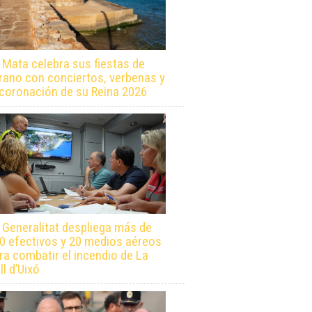
 Mata celebra sus fiestas de
rano con conciertos, verbenas y
 coronación de su Reina 2026
 Generalitat despliega más de
0 efectivos y 20 medios aéreos
ra combatir el incendio de La
ll d’Uixó