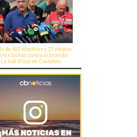
s de 400 efectivos y 25 medios
reos luchan contra el incendio
 La Vall d’Uixó en Castellón