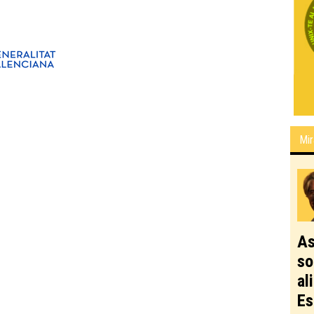
Mir
As
so
al
Es