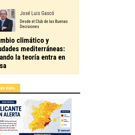
José Luis Gascó
Desde el Club de las Buenas
Decisiones
mbio climático y
udades mediterráneas:
ando la teoría entra en
sa
ás visto...