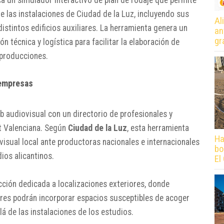
ca un simulador interactivo de plan de rodaje que permite
e las instalaciones de Ciudad de la Luz, incluyendo sus
Al
distintos edificios auxiliares. La herramienta genera un
an
gr
técnica y logística para facilitar la elaboración de
 producciones.
 empresas
 audiovisual con un directorio de profesionales y
t Valenciana. Según
Ciudad de la Luz
, esta herramienta
Ha
ovisual local ante productoras nacionales e internacionales
bo
ios alicantinos.
El
cción dedicada a localizaciones exteriores, donde
lares podrán incorporar espacios susceptibles de acoger
lá de las instalaciones de los estudios.