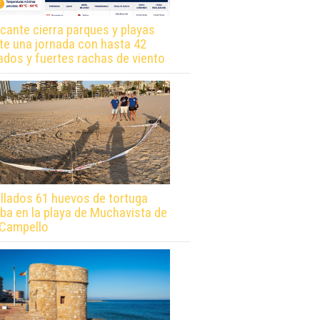
icante cierra parques y playas
te una jornada con hasta 42
ados y fuertes rachas de viento
llados 61 huevos de tortuga
ba en la playa de Muchavista de
 Campello