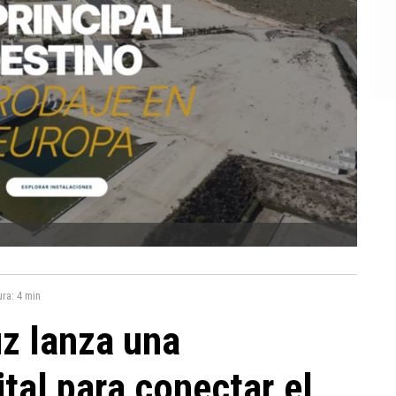
ura:
4 min
uz lanza una
tal para conectar el