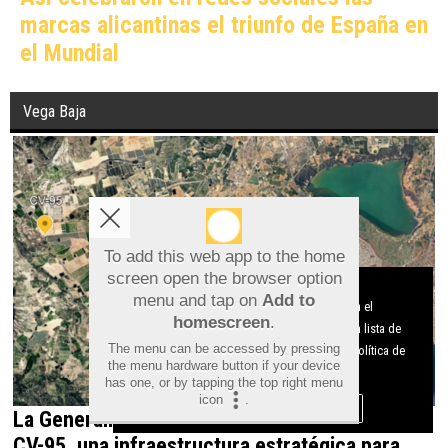
marcas alicantinas el triunfo de España en
el Mundial
Vega Baja
To add this web app to the home
screen open the browser option
Aviso sobre el Uso de cookies:
menu and tap on
Add to
Utilizamos cookies nuestras y de terceros para el
homescreen
.
funcionamiento del digital. Puedes consultar la lista de
The menu can be accessed by pressing
cookies y como desconectarlas.
Ver nuestra Política de
the menu hardware button if your device
Privacidad y Cookies
has one, or by tapping the top right menu
icon
.
Aceptar Cookies
Personalizar
La Generalitat impulsa el desdoblamiento de la
CV-95, una infraestructura estratégica para