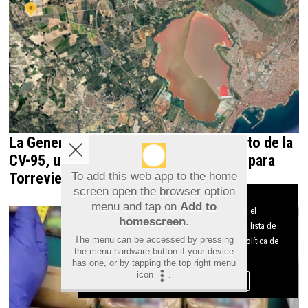
La Generalitat impulsa el desdoblamiento de la
CV-95, una infraestructura estratégica para
Torrevieja y la Vega Baja
To add this web app to the home
screen open the browser option
Aviso sobre el Uso de cookies:
menu and tap on
Add to
Utilizamos cookies nuestras y de terceros para el
homescreen
.
funcionamiento del digital. Puedes consultar la lista de
The menu can be accessed by pressing
cookies y como desconectarlas.
Ver nuestra Política de
the menu hardware button if your device
Privacidad y Cookies
has one, or by tapping the top right menu
icon
.
Aceptar Cookies
Personalizar