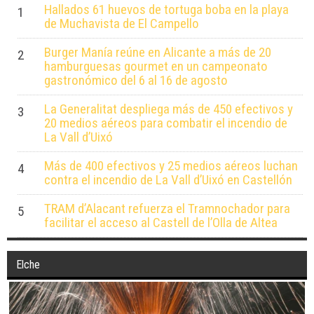
Hallados 61 huevos de tortuga boba en la playa
1
de Muchavista de El Campello
Burger Manía reúne en Alicante a más de 20
2
hamburguesas gourmet en un campeonato
gastronómico del 6 al 16 de agosto
La Generalitat despliega más de 450 efectivos y
3
20 medios aéreos para combatir el incendio de
La Vall d’Uixó
Más de 400 efectivos y 25 medios aéreos luchan
4
contra el incendio de La Vall d’Uixó en Castellón
TRAM d’Alacant refuerza el Tramnochador para
5
facilitar el acceso al Castell de l’Olla de Altea
Elche