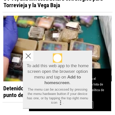
Torrevieja y la Vega Baja
To add this web app to the home
screen open the browser option
Aviso sobre el Uso de cookies:
menu and tap on
Add to
Utilizamos cookies nuestras y de terceros para el
homescreen
.
funcionamiento del digital. Puedes consultar la lista de
Detenido en Albatera por dirigir un presunto
The menu can be accessed by pressing
cookies y como desconectarlas.
Ver nuestra Política de
punto de venta de droga desde una vivienda
the menu hardware button if your device
Privacidad y Cookies
has one, or by tapping the top right menu
icon
.
Aceptar Cookies
Personalizar