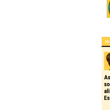
Mir
As
so
al
Es