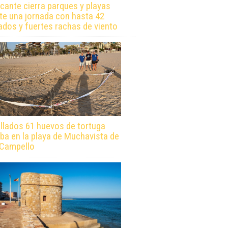
icante cierra parques y playas
te una jornada con hasta 42
ados y fuertes rachas de viento
llados 61 huevos de tortuga
ba en la playa de Muchavista de
 Campello