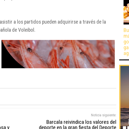
sistir a los partidos pueden adquirirse a través de la
Bu
pañola de Voleibol.
má
go
ga
ag
Noticia siguiente:
Barcala reivindica los valores del
osa y
deporte en la gran fiesta del Deporte