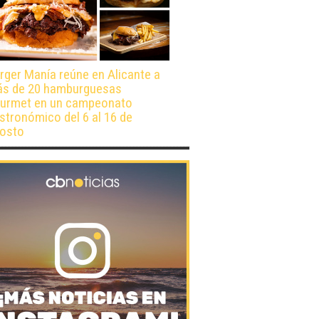
rger Manía reúne en Alicante a
s de 20 hamburguesas
urmet en un campeonato
stronómico del 6 al 16 de
osto