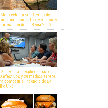
 Mata celebra sus fiestas de
rano con conciertos, verbenas y
 coronación de su Reina 2026
 Generalitat despliega más de
0 efectivos y 20 medios aéreos
ra combatir el incendio de La
ll d’Uixó