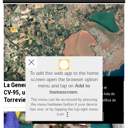
To add this web app to the home
screen open the browser option
Aviso sobre el Uso de cookies:
La Generalitat impulsa el desdoblamiento de la
menu and tap on
Add to
Utilizamos cookies nuestras y de terceros para el
CV-95, una infraestructura estratégica para
homescreen
.
funcionamiento del digital. Puedes consultar la lista de
Torrevieja y la Vega Baja
The menu can be accessed by pressing
cookies y como desconectarlas.
Ver nuestra Política de
the menu hardware button if your device
Privacidad y Cookies
has one, or by tapping the top right menu
icon
.
Aceptar Cookies
Personalizar