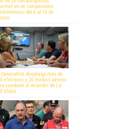
s de 20 hamburguesas
urmet en un campeonato
stronómico del 6 al 16 de
osto
 Generalitat despliega más de
0 efectivos y 20 medios aéreos
ra combatir el incendio de La
ll d’Uixó