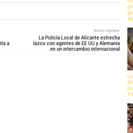
má
go
ga
ag
Noticia siguiente:
La Policía Local de Alicante estrecha
ita a
lazos con agentes de EE UU y Alemania
en un intercambio internacional
La
45
pa
Va