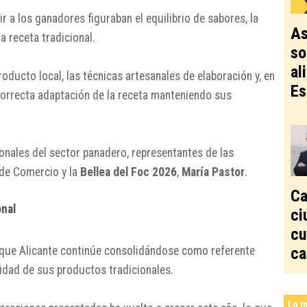
ir a los ganadores figuraban el equilibrio de sabores, la
As
la receta tradicional.
so
al
oducto local, las técnicas artesanales de elaboración y, en
Es
 correcta adaptación de la receta manteniendo sus
onales del sector panadero, representantes de las
 de Comercio y la
Bellea del Foc 2026
,
María Pastor
.
Ca
onal
ci
cu
ca
 que Alicante continúe consolidándose como referente
lidad de sus productos tradicionales.
Lo m