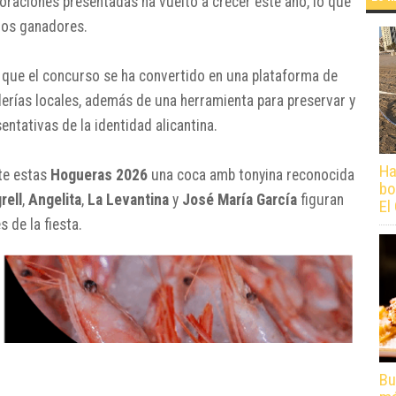
aboraciones presentadas ha vuelto a crecer este año, lo que
 los ganadores.
que el concurso se ha convertido en una plataforma de
lerías locales, además de una herramienta para preservar y
entativas de la identidad alicantina.
Ha
te estas
Hogueras 2026
una coca amb tonyina reconocida
bo
rell
,
Angelita
,
La Levantina
y
José María García
figuran
El
 de la fiesta.
Bu