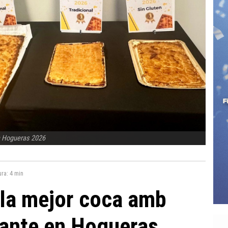
n Hogueras 2026
ura:
4 min
la mejor coca amb
cante en Hogueras