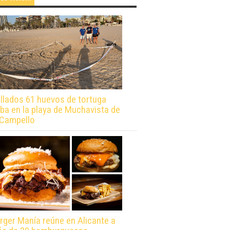
llados 61 huevos de tortuga
ba en la playa de Muchavista de
 Campello
rger Manía reúne en Alicante a