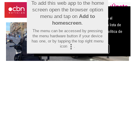
To add this web app to the home
screen open the browser option
Aviso sobre el Uso de cookies:
menu and tap on
Add to
Utilizamos cookies nuestras y de terceros para el
homescreen
.
funcionamiento del digital. Puedes consultar la lista de
The menu can be accessed by pressing
cookies y como desconectarlas.
Ver nuestra Política de
the menu hardware button if your device
Privacidad y Cookies
has one, or by tapping the top right menu
icon
.
Aceptar Cookies
Personalizar
Detenido en Alicante un fugitivo
reclamado por Lituania por
tráfico de drogas tras intentar
huir de la Policía