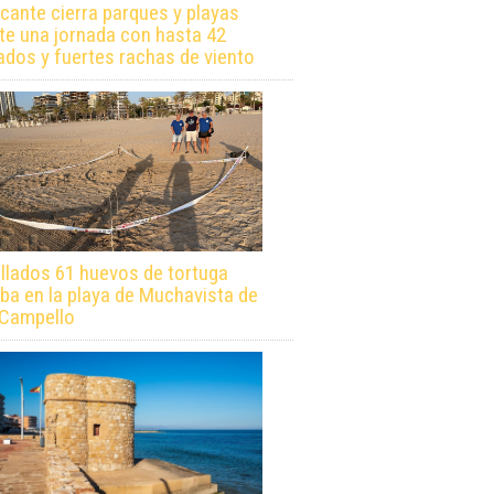
icante cierra parques y playas
te una jornada con hasta 42
ados y fuertes rachas de viento
llados 61 huevos de tortuga
ba en la playa de Muchavista de
 Campello