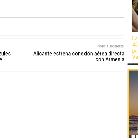
La
45
Noticia siguiente:
pa
zules
Alicante estrena conexión aérea directa
Va
e
con Armenia