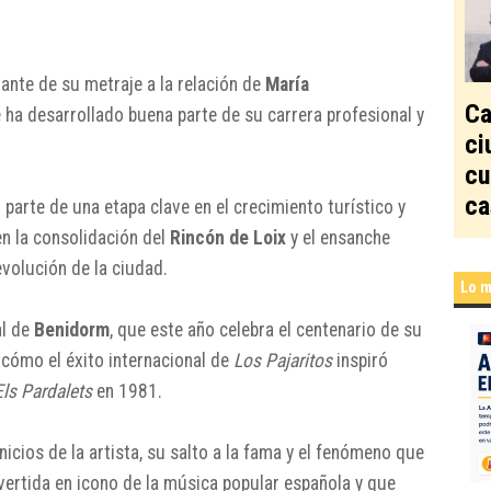
ante de su metraje a la relación de
María
Ca
e ha desarrollado buena parte de su carrera profesional y
ci
cu
ca
 parte de una etapa clave en el crecimiento turístico y
en la consolidación del
Rincón de Loix
y el ensanche
 evolución de la ciudad.
Lo m
al de
Benidorm
, que este año celebra el centenario de su
cómo el éxito internacional de
Los Pajaritos
inspiró
Els Pardalets
en 1981.
icios de la artista, su salto a la fama y el fenómeno que
vertida en icono de la música popular española y que