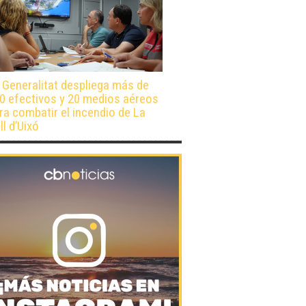
 Generalitat despliega más de
0 efectivos y 20 medios aéreos
ra combatir el incendio de La
ll d’Uixó