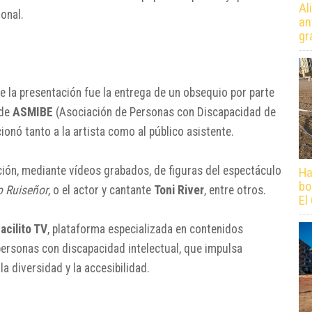
Al
onal.
an
gr
la presentación fue la entrega de un obsequio por parte
de
ASMIBE
(Asociación de Personas con Discapacidad de
nó tanto a la artista como al público asistente.
ción, mediante vídeos grabados, de figuras del espectáculo
Ha
bo
o Ruiseñor
, o el actor y cantante
Toni River
, entre otros.
El
acilito TV
, plataforma especializada en contenidos
s personas con discapacidad intelectual, que impulsa
a diversidad y la accesibilidad.