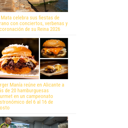
 Mata celebra sus fiestas de
rano con conciertos, verbenas y
 coronación de su Reina 2026
rger Manía reúne en Alicante a
s de 20 hamburguesas
urmet en un campeonato
stronómico del 6 al 16 de
osto