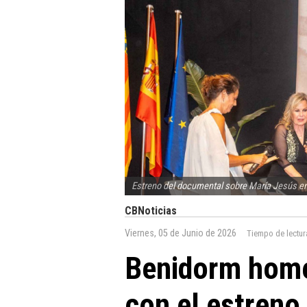
Estreno del documental sobre María Jesús e
CBNoticias
Viernes, 05 de Junio de 2026
Tiempo de lectur
Benidorm home
con el estreno