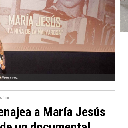
n Benidorm.
a:
4 min
najea a María Jesús
 de un documental