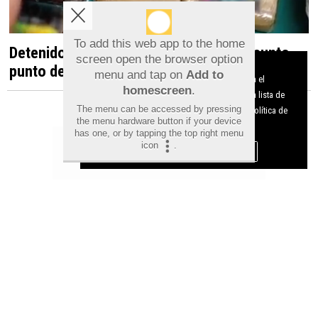
To add this web app to the home
Detenido en Albatera por dirigir un presunto
screen open the browser option
Aviso sobre el Uso de cookies:
punto de venta de droga desde una vivienda
menu and tap on
Add to
Utilizamos cookies nuestras y de terceros para el
homescreen
.
funcionamiento del digital. Puedes consultar la lista de
The menu can be accessed by pressing
cookies y como desconectarlas.
Ver nuestra Política de
the menu hardware button if your device
Privacidad y Cookies
has one, or by tapping the top right menu
icon
.
Aceptar Cookies
Personalizar