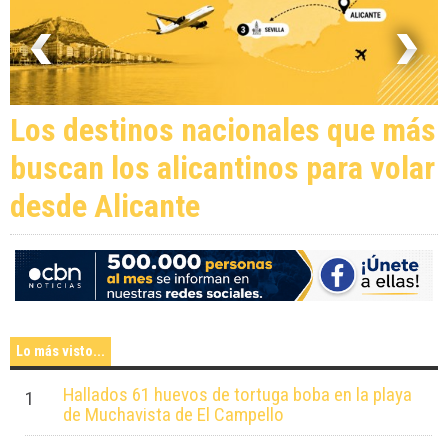
Los destinos nacionales que más
buscan los alicantinos para volar
desde Alicante
Lo más visto...
Hallados 61 huevos de tortuga boba en la playa
1
de Muchavista de El Campello