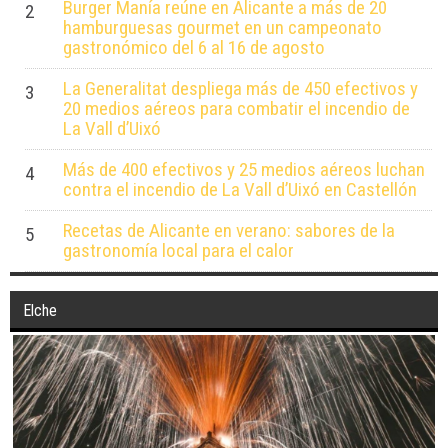
Burger Manía reúne en Alicante a más de 20
2
hamburguesas gourmet en un campeonato
gastronómico del 6 al 16 de agosto
La Generalitat despliega más de 450 efectivos y
3
20 medios aéreos para combatir el incendio de
La Vall d’Uixó
Más de 400 efectivos y 25 medios aéreos luchan
4
contra el incendio de La Vall d’Uixó en Castellón
Recetas de Alicante en verano: sabores de la
5
gastronomía local para el calor
Elche