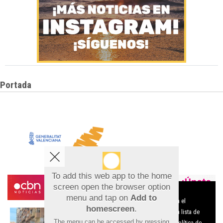
Portada
To add this web app to the home
screen open the browser option
Aviso sobre el Uso de cookies:
menu and tap on
Add to
Utilizamos cookies nuestras y de terceros para el
homescreen
.
funcionamiento del digital. Puedes consultar la lista de
The menu can be accessed by pressing
cookies y como desconectarlas.
Ver nuestra Política de