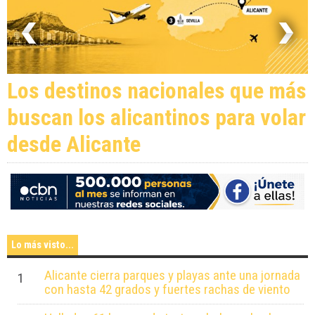
Los destinos nacionales que más
buscan los alicantinos para volar
desde Alicante
Lo más visto...
Alicante cierra parques y playas ante una jornada
1
con hasta 42 grados y fuertes rachas de viento