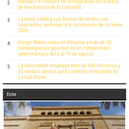
Hallados 61 huevos de tortuga boba en la playa
2
de Muchavista de El Campello
La Mata celebra sus fiestas de verano con
3
conciertos, verbenas y la coronación de su Reina
2026
Burger Manía reúne en Alicante a más de 20
4
hamburguesas gourmet en un campeonato
gastronómico del 6 al 16 de agosto
La Generalitat despliega más de 450 efectivos y
5
20 medios aéreos para combatir el incendio de
La Vall d’Uixó
Elche