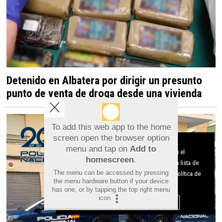
Detenido en Albatera por dirigir un presunto
punto de venta de droga desde una vivienda
To add this web app to the home
screen open the browser option
Aviso sobre el Uso de cookies:
menu and tap on
Add to
Utilizamos cookies nuestras y de terceros para el
homescreen
.
funcionamiento del digital. Puedes consultar la lista de
The menu can be accessed by pressing
cookies y como desconectarlas.
Ver nuestra Política de
the menu hardware button if your device
Privacidad y Cookies
has one, or by tapping the top right menu
icon
.
Aceptar Cookies
Personalizar