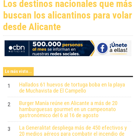
Los destinos nacionales que más
buscan los alicantinos para volar
Alicante llena de música el
desde Alicante
verano con 21 conciertos
gratuitos
Lo más visto...
Hallados 61 huevos de tortuga boba en la playa
1
de Muchavista de El Campello
Burger Manía reúne en Alicante a más de 20
2
hamburguesas gourmet en un campeonato
gastronómico del 6 al 16 de agosto
La Generalitat despliega más de 450 efectivos y
3
20 medios aéreos para combatir el incendio de