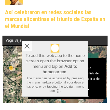
Así celebraron en redes sociales las
marcas alicantinas el triunfo de España en
el Mundial
Vega Baja
To add this web app to the home
screen open the browser option
Aviso sobre el Uso de cookies:
menu and tap on
Add to
Utilizamos cookies nuestras y de terceros para el
homescreen
.
funcionamiento del digital. Puedes consultar la lista de
The menu can be accessed by pressing
cookies y como desconectarlas.
Ver nuestra Política de
the menu hardware button if your device
Privacidad y Cookies
has one, or by tapping the top right menu
icon
.
Aceptar Cookies
Personalizar