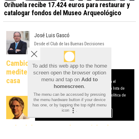
Orihuela recibe 17.424 euros para restaurar y
catalogar fondos del Museo Arqueológico
José Luis Gascó
Desde el Club de las Buenas Decisiones
Cambio climático y ciudades
To add this web app to the home
mediterráneas: cuando la teoría entra en
screen open the browser option
Aviso sobre el Uso de cookies:
casa
menu and tap on
Add to
Utilizamos cookies nuestras y de terceros para el
homescreen
.
funcionamiento del digital. Puedes consultar la lista de
The menu can be accessed by pressing
cookies y como desconectarlas.
Ver nuestra Política de
Javier Gosende
the menu hardware button if your device
Privacidad y Cookies
has one, or by tapping the top right menu
Catalizadores del Marketing Online
icon
.
Aceptar Cookies
Personalizar
Así celebraron en redes sociales las
marcas alicantinas el triunfo de España en