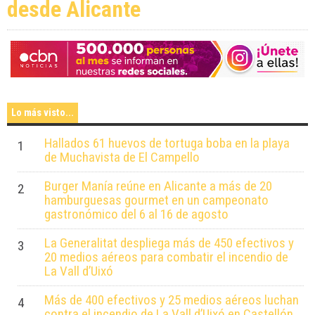
desde Alicante
verano con 21 conciertos
gratuitos
Lo más visto...
Hallados 61 huevos de tortuga boba en la playa
1
de Muchavista de El Campello
Burger Manía reúne en Alicante a más de 20
2
hamburguesas gourmet en un campeonato
gastronómico del 6 al 16 de agosto
La Generalitat despliega más de 450 efectivos y
3
20 medios aéreos para combatir el incendio de
La Vall d’Uixó
Más de 400 efectivos y 25 medios aéreos luchan
4
contra el incendio de La Vall d’Uixó en Castellón