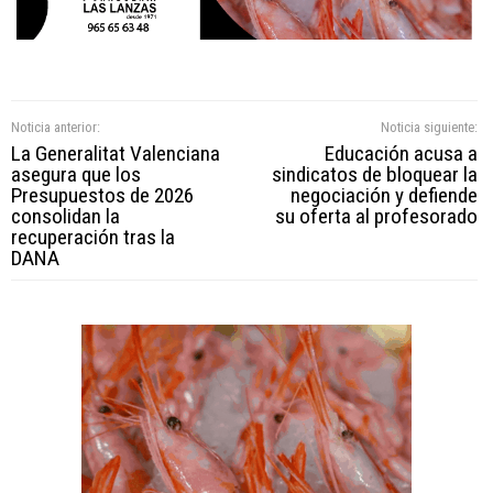
Noticia anterior:
Noticia siguiente:
La Generalitat Valenciana
Educación acusa a
asegura que los
sindicatos de bloquear la
Presupuestos de 2026
negociación y defiende
consolidan la
su oferta al profesorado
recuperación tras la
DANA