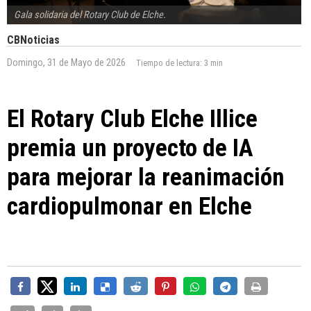
Gala solidaria del Rotary Club de Elche.
CBNoticias
Domingo, 31 de Mayo de 2026
Tiempo de lectura:
3 min
El Rotary Club Elche Illice
premia un proyecto de IA
para mejorar la reanimación
cardiopulmonar en Elche