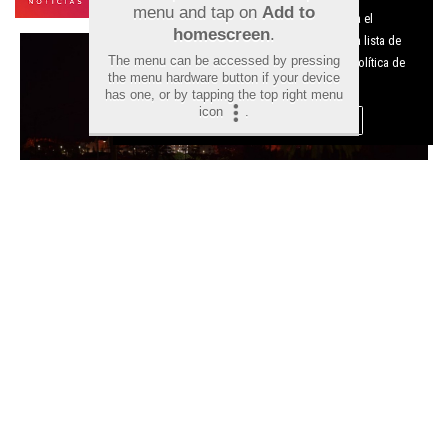
menu and tap on
Add to
Utilizamos cookies nuestras y de terceros para el
homescreen
.
funcionamiento del digital. Puedes consultar la lista de
The menu can be accessed by pressing
cookies y como desconectarlas.
Ver nuestra Política de
the menu hardware button if your device
Privacidad y Cookies
has one, or by tapping the top right menu
icon
.
Aceptar Cookies
Personalizar
TRAM d’Alacant refuerza el
Tramnochador para facilitar el
acceso al Castell de l’Olla de
Altea