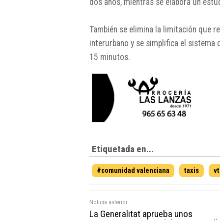
dos años, mientras se elabora un estudi
También se elimina la limitación que r
interurbano y se simplifica el sistema
15 minutos.
Etiquetada en...
#comunidad valenciana
taxis
vt
Noticia anterior:
La Generalitat aprueba unos