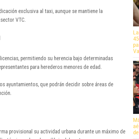
dicación exclusiva al taxi, aunque se mantiene la
l sector VTC.
La
l
45
pa
Va
licencias, permitiendo su herencia bajo determinadas
 representantes para herederos menores de edad.
os ayuntamientos, que podrán decidir sobre áreas de
nción.
Má
aé
forma provisional su actividad urbana durante un máximo de
de