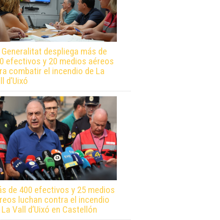
 Generalitat despliega más de
0 efectivos y 20 medios aéreos
ra combatir el incendio de La
ll d’Uixó
s de 400 efectivos y 25 medios
reos luchan contra el incendio
 La Vall d’Uixó en Castellón