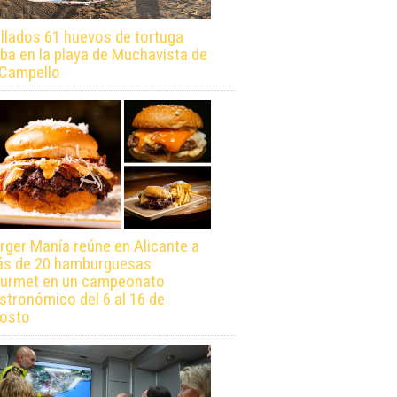
llados 61 huevos de tortuga
ba en la playa de Muchavista de
 Campello
rger Manía reúne en Alicante a
s de 20 hamburguesas
urmet en un campeonato
stronómico del 6 al 16 de
osto