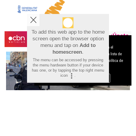
To add this web app to the home
screen open the browser option
Aviso sobre el Uso de cookies:
menu and tap on
Add to
Utilizamos cookies nuestras y de terceros para el
homescreen
.
funcionamiento del digital. Puedes consultar la lista de
The menu can be accessed by pressing
cookies y como desconectarlas.
Ver nuestra Política de
the menu hardware button if your device
Privacidad y Cookies
has one, or by tapping the top right menu
icon
.
Aceptar Cookies
Personalizar
Detenido en Alicante un fugitivo