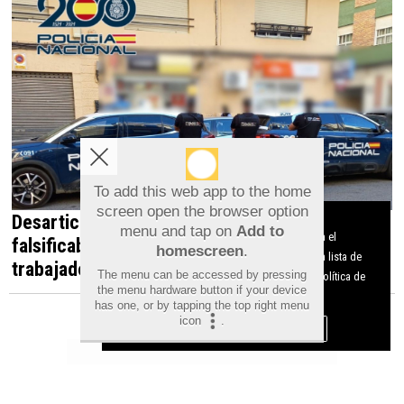
To add this web app to the home
screen open the browser option
Desarticulada en Orihuela una red que
Aviso sobre el Uso de cookies:
menu and tap on
Add to
Utilizamos cookies nuestras y de terceros para el
falsificaba documentos para contratar
homescreen
.
funcionamiento del digital. Puedes consultar la lista de
trabajadores irregulares
The menu can be accessed by pressing
cookies y como desconectarlas.
Ver nuestra Política de
the menu hardware button if your device
Privacidad y Cookies
has one, or by tapping the top right menu
icon
.
Aceptar Cookies
Personalizar