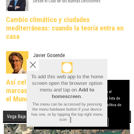
Desde el Club de las Buenas Decisiones
Cambio climático y ciudades
mediterráneas: cuando la teoría entra en
casa
Javier Gosende
Catalizadores del Marketing Online
To add this web app to the home
Así celebraron en redes sociales las
screen open the browser option
Aviso sobre el Uso de cookies:
menu and tap on
Add to
marcas alicantinas el triunfo de España en
Utilizamos cookies nuestras y de terceros para el
homescreen
.
funcionamiento del digital. Puedes consultar la lista de
el Mundial
The menu can be accessed by pressing
cookies y como desconectarlas.
Ver nuestra Política de
the menu hardware button if your device
Privacidad y Cookies
has one, or by tapping the top right menu
Vega Baja
icon
.
Aceptar Cookies
Personalizar