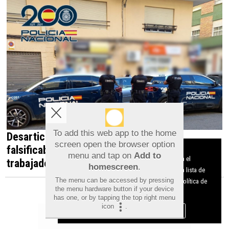
To add this web app to the home
Desarticulada en Orihuela una red que
screen open the browser option
falsificaba documentos para contratar
Aviso sobre el Uso de cookies:
menu and tap on
Add to
Utilizamos cookies nuestras y de terceros para el
trabajadores irregulares
homescreen
.
funcionamiento del digital. Puedes consultar la lista de
The menu can be accessed by pressing
cookies y como desconectarlas.
Ver nuestra Política de
the menu hardware button if your device
Privacidad y Cookies
has one, or by tapping the top right menu
icon
.
Aceptar Cookies
Personalizar