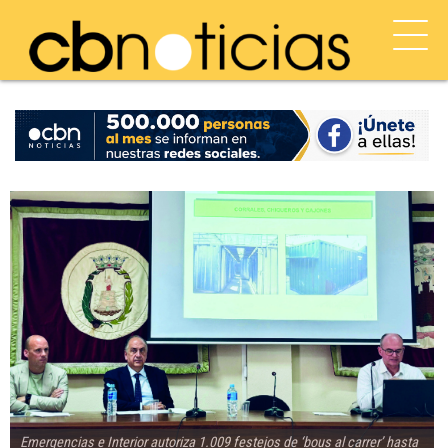
Emergencias e Interior autoriza 1.009 festejos de ‘bous al carrer’ hasta