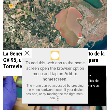
La Generalitat impulsa el desdoblamiento de la
CV-95, una infraestructura estratégica para
To add this web app to the home
Torrevieja y la Vega Baja
screen open the browser option
Aviso sobre el Uso de cookies:
menu and tap on
Add to
Utilizamos cookies nuestras y de terceros para el
homescreen
.
funcionamiento del digital. Puedes consultar la lista de
The menu can be accessed by pressing
cookies y como desconectarlas.
Ver nuestra Política de
the menu hardware button if your device
Privacidad y Cookies
has one, or by tapping the top right menu
icon
.
Aceptar Cookies
Personalizar